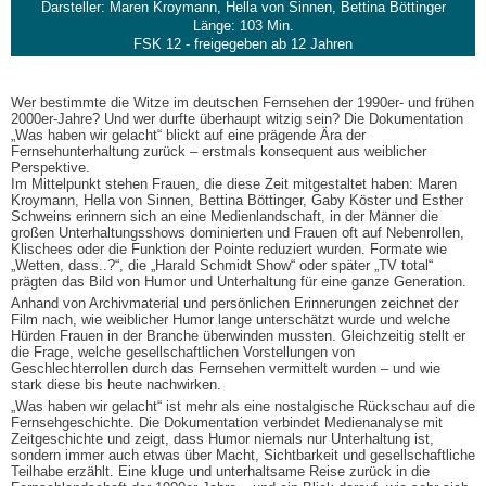
Darsteller: Maren Kroymann, Hella von Sinnen, Bettina Böttinger
Länge: 103 Min.
FSK 12 - freigegeben ab 12 Jahren
Wer bestimmte die Witze im deutschen Fernsehen der 1990er- und frühen
2000er-Jahre? Und wer durfte überhaupt witzig sein? Die Dokumentation
„Was haben wir gelacht“ blickt auf eine prägende Ära der
Fernsehunterhaltung zurück – erstmals konsequent aus weiblicher
Perspektive.
Im Mittelpunkt stehen Frauen, die diese Zeit mitgestaltet haben: Maren
Kroymann, Hella von Sinnen, Bettina Böttinger, Gaby Köster und Esther
Schweins erinnern sich an eine Medienlandschaft, in der Männer die
großen Unterhaltungsshows dominierten und Frauen oft auf Nebenrollen,
Klischees oder die Funktion der Pointe reduziert wurden. Formate wie
„Wetten, dass..?“, die „Harald Schmidt Show“ oder später „TV total“
prägten das Bild von Humor und Unterhaltung für eine ganze Generation.
Anhand von Archivmaterial und persönlichen Erinnerungen zeichnet der
Film nach, wie weiblicher Humor lange unterschätzt wurde und welche
Hürden Frauen in der Branche überwinden mussten. Gleichzeitig stellt er
die Frage, welche gesellschaftlichen Vorstellungen von
Geschlechterrollen durch das Fernsehen vermittelt wurden – und wie
stark diese bis heute nachwirken.
„Was haben wir gelacht“ ist mehr als eine nostalgische Rückschau auf die
Fernsehgeschichte. Die Dokumentation verbindet Medienanalyse mit
Zeitgeschichte und zeigt, dass Humor niemals nur Unterhaltung ist,
sondern immer auch etwas über Macht, Sichtbarkeit und gesellschaftliche
Teilhabe erzählt. Eine kluge und unterhaltsame Reise zurück in die