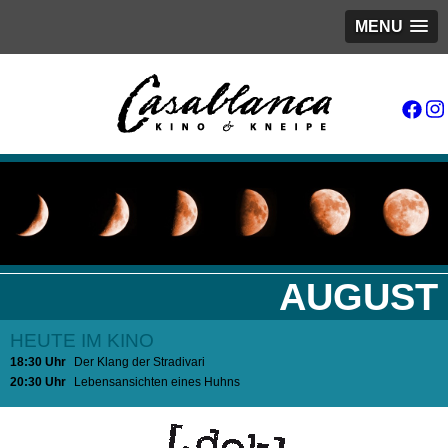
MENU
AUGUST
HEUTE IM KINO
18:30 Uhr
Der Klang der Stradivari
20:30 Uhr
Lebensansichten eines Huhns