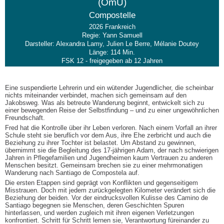
(OmU)
Compostelle
2026 Frankreich
Regie: Yann Samuell
Darsteller: Alexandra Lamy, Julien Le Berre, Mélanie Doutey
Länge: 114 Min.
FSK 12 - freigegeben ab 12 Jahren
Eine suspendierte Lehrerin und ein wütender Jugendlicher, die scheinbar
nichts miteinander verbindet, machen sich gemeinsam auf den
Jakobsweg. Was als betreute Wanderung beginnt, entwickelt sich zu
einer bewegenden Reise der Selbstfindung – und zu einer ungewöhnlichen
Freundschaft.
Fred hat die Kontrolle über ihr Leben verloren. Nach einem Vorfall an ihrer
Schule steht sie beruflich vor dem Aus, ihre Ehe zerbricht und auch die
Beziehung zu ihrer Tochter ist belastet. Um Abstand zu gewinnen,
übernimmt sie die Begleitung des 17-jährigen Adam, der nach schwierigen
Jahren in Pflegefamilien und Jugendheimen kaum Vertrauen zu anderen
Menschen besitzt. Gemeinsam brechen sie zu einer mehrmonatigen
Wanderung nach Santiago de Compostela auf.
Die ersten Etappen sind geprägt von Konflikten und gegenseitigem
Misstrauen. Doch mit jedem zurückgelegten Kilometer verändert sich die
Beziehung der beiden. Vor der eindrucksvollen Kulisse des Camino de
Santiago begegnen sie Menschen, deren Geschichten Spuren
hinterlassen, und werden zugleich mit ihren eigenen Verletzungen
konfrontiert. Schritt für Schritt lernen sie, Verantwortung füreinander zu