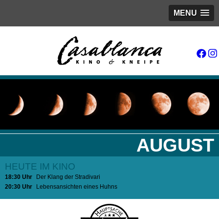
MENU
AUGUST
HEUTE IM KINO
18:30 Uhr
Der Klang der Stradivari
20:30 Uhr
Lebensansichten eines Huhns